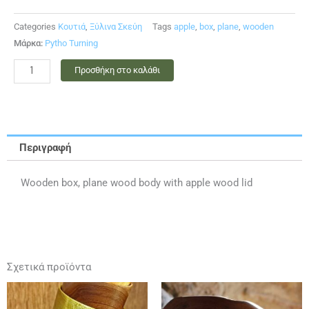
Categories
Κουτιά
,
Ξύλινα Σκεύη
Tags
apple
,
box
,
plane
,
wooden
Μάρκα:
Pytho Turning
Ξύλινο
Προσθήκη στο καλάθι
Κουτί
ποσότητα
Περιγραφή
Wooden box, plane wood body with apple wood lid
Σχετικά προϊόντα