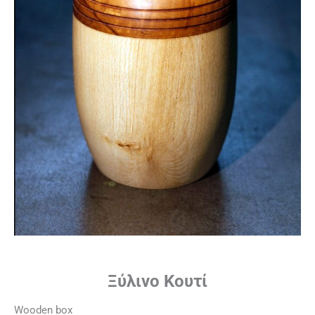
Ξύλινο Κουτί
Wooden box